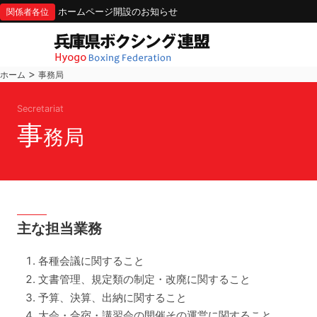
ホームページ開設のお知らせ
関係者各位
>
ホーム
事務局
Secretariat
事
務局
主な担当業務
各種会議に関すること
文書管理、規定類の制定・改廃に関すること
予算、決算、出納に関すること
大会・合宿・講習会の開催その運営に関すること